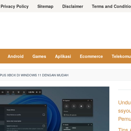
Privacy Policy
Sitemap
Disclaimer
Terms and Conditi
Android
Games
Aplikasi
Ecommerce
Telekomu
PUS XBOX DI WINDOWS 11 DENGAN MUDAH
Undu
ssyou
Pemul
Tips 