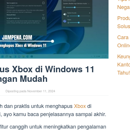
Nega
Prod
Solu
Cara
Onlin
Keung
Kant
us Xbox di Windows 11
Tahu!
ngan Mudah
Diposting pada
November 11, 2024
h dan praktis untuk menghapus
Xbox
di
, ayo kamu baca penjelasannya sampai akhir.
tur canggih untuk meningkatkan pengalaman