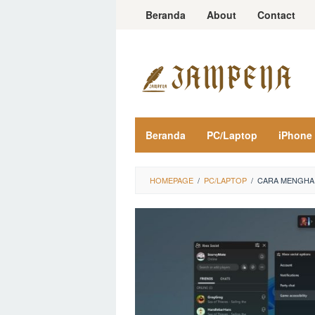
Loncat
Beranda
About
Contact
ke
konten
Beranda
PC/Laptop
iPhone
HOMEPAGE
/
PC/LAPTOP
/
CARA MENGHA