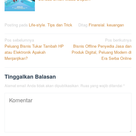
Posting pada
Life-style
,
Tips dan Trick
Ditag
Finansial
,
keuangan
Navigasi
Pos sebelumnya
Pos berikutnya
Peluang Bisnis Tukar Tambah HP
Bisnis Offline Penyedia Jasa dan
pos
atau Elektronik Apakah
Produk Digital, Peluang Modern di
Menjanjikan?
Era Serba Online
Tinggalkan Balasan
Alamat email Anda tidak akan dipublikasikan.
Ruas yang wajib ditandai
*