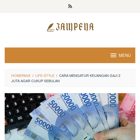
Loncat
ke
konten
MENU
HOMEPAGE
/
LIFE-STYLE
/
CARA MENGATUR KEUANGAN GAJI 2
JUTA AGAR CUKUP SEBULAN