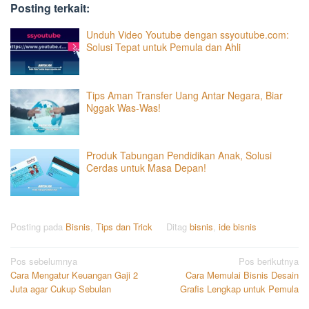
Posting terkait:
Unduh Video Youtube dengan ssyoutube.com:
Solusi Tepat untuk Pemula dan Ahli
Tips Aman Transfer Uang Antar Negara, Biar
Nggak Was-Was!
Produk Tabungan Pendidikan Anak, Solusi
Cerdas untuk Masa Depan!
Posting pada
Bisnis
,
Tips dan Trick
Ditag
bisnis
,
ide bisnis
Navigasi
Pos sebelumnya
Pos berikutnya
Cara Mengatur Keuangan Gaji 2
Cara Memulai Bisnis Desain
pos
Juta agar Cukup Sebulan
Grafis Lengkap untuk Pemula