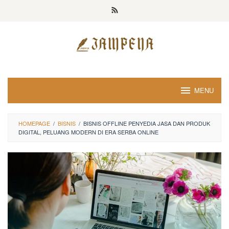
Loncat
ke
konten
MENU
HOMEPAGE
/
BISNIS
/
BISNIS OFFLINE PENYEDIA JASA DAN PRODUK
DIGITAL, PELUANG MODERN DI ERA SERBA ONLINE