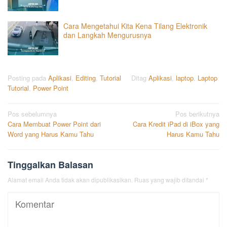
Cara Mengetahui Kita Kena Tilang Elektronik
dan Langkah Mengurusnya
Posting pada
Aplikasi
,
Editing
,
Tutorial
Ditag
Aplikasi
,
laptop
,
Laptop
Tutorial
,
Power Point
Navigasi
Pos sebelumnya
Pos berikutnya
Cara Membuat Power Point dari
Cara Kredit iPad di iBox yang
pos
Word yang Harus Kamu Tahu
Harus Kamu Tahu
Tinggalkan Balasan
Alamat email Anda tidak akan dipublikasikan.
Ruas yang wajib ditandai
*