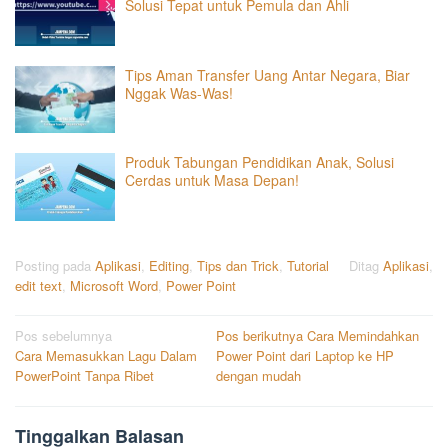
Solusi Tepat untuk Pemula dan Ahli
Tips Aman Transfer Uang Antar Negara, Biar
Nggak Was-Was!
Produk Tabungan Pendidikan Anak, Solusi
Cerdas untuk Masa Depan!
Posting pada
Aplikasi
,
Editing
,
Tips dan Trick
,
Tutorial
Ditag
Aplikasi
,
edit text
,
Microsoft Word
,
Power Point
Navigasi
Pos sebelumnya
Pos berikutnya
Cara Memindahkan
Cara Memasukkan Lagu Dalam
Power Point dari Laptop ke HP
pos
PowerPoint Tanpa Ribet
dengan mudah
Tinggalkan Balasan