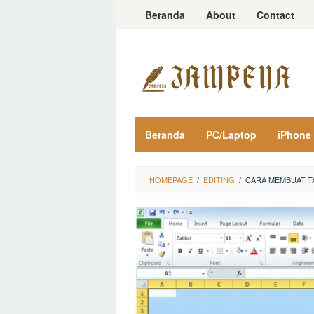
Loncat
Beranda
About
Contact
ke
konten
Beranda
PC/Laptop
iPhone
HOMEPAGE
/
EDITING
/
CARA MEMBUAT T