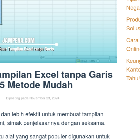
Nega
Prod
Solu
Cara
Onlin
Keung
Kant
mpilan Excel tanpa Garis
Tahu!
 5 Metode Mudah
Diposting pada
November 23, 2024
an lebih efektif untuk membuat tampilan
 ini, simak penjelasannya dengan seksama.
tu alat yang sangat populer digunakan untuk