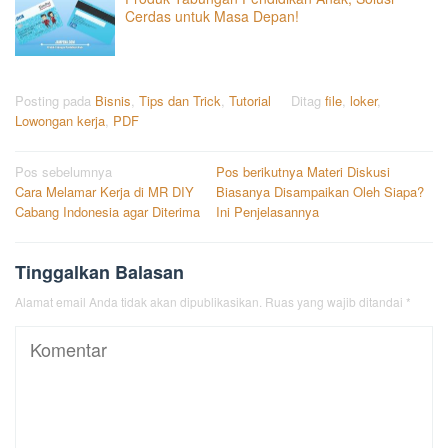
Cerdas untuk Masa Depan!
Posting pada
Bisnis
,
Tips dan Trick
,
Tutorial
Ditag
file
,
loker
,
Lowongan kerja
,
PDF
Navigasi
Pos sebelumnya
Pos berikutnya
Materi Diskusi
Cara Melamar Kerja di MR DIY
Biasanya Disampaikan Oleh Siapa?
pos
Cabang Indonesia agar Diterima
Ini Penjelasannya
Tinggalkan Balasan
Alamat email Anda tidak akan dipublikasikan.
Ruas yang wajib ditandai
*