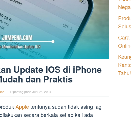
Nega
Prod
Solu
Cara
Onlin
Keung
Kant
an Update IOS di iPhone
Tahu!
udah dan Praktis
ena
Diposting pada
Juni 26, 2024
produk
Apple
tentunya sudah tidak asing lagi
ilakukan secara berkala setiap kali ada