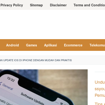
Privacy Policy
Sitemap
Disclaimer
Terms and Conditi
Android
Games
Aplikasi
Ecommerce
Telekomu
N UPDATE IOS DI IPHONE DENGAN MUDAH DAN PRAKTIS
Undu
ssyou
Pemul
Tips 