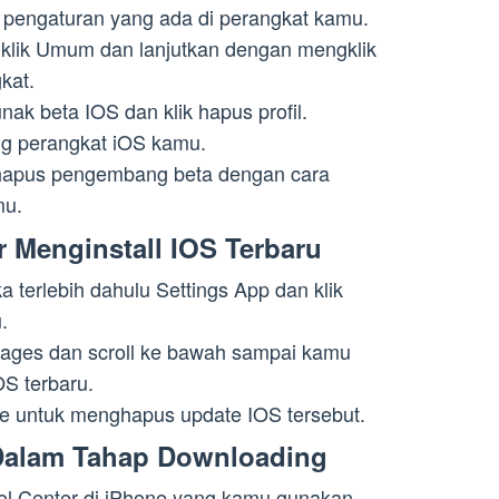
 pengaturan yang ada di perangkat kamu.
lik Umum dan lanjutkan dengan mengklik
kat.
lunak beta IOS dan klik hapus profil.
ang perangkat iOS kamu.
hapus pengembang beta dengan cara
mu.
r Menginstall IOS Terbaru
 terlebih dahulu Settings App dan klik
.
rages dan scroll ke bawah sampai kamu
S terbaru.
ete untuk menghapus update IOS tersebut.
 Dalam Tahap Downloading
rol Center di iPhone yang kamu gunakan.