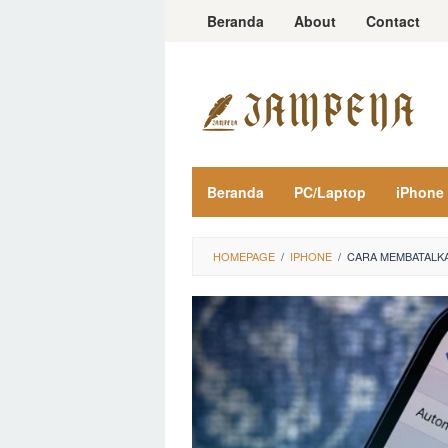
Loncat
Beranda
About
Contact
ke
konten
Beranda
PC/Laptop
iPhone
HOMEPAGE
/
IPHONE
/
CARA MEMBATALKA