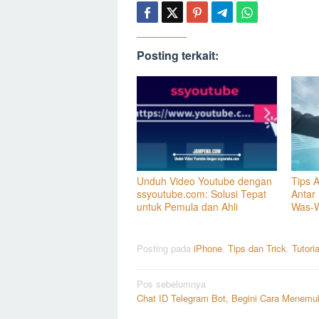
Posting terkait:
Unduh Video Youtube dengan
Tips 
ssyoutube.com: Solusi Tepat
Antar
untuk Pemula dan Ahli
Was-
Posting pada
iPhone
,
Tips dan Trick
,
Tutoria
Navigasi
Pos sebelumnya
Chat ID Telegram Bot, Begini Cara Menem
pos