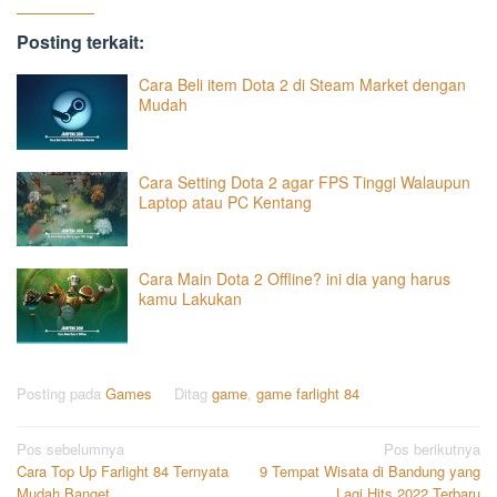
Posting terkait:
Cara Beli item Dota 2 di Steam Market dengan
Mudah
Cara Setting Dota 2 agar FPS Tinggi Walaupun
Laptop atau PC Kentang
Cara Main Dota 2 Offline? ini dia yang harus
kamu Lakukan
Posting pada
Games
Ditag
game
,
game farlight 84
Navigasi
Pos sebelumnya
Pos berikutnya
Cara Top Up Farlight 84 Ternyata
9 Tempat Wisata di Bandung yang
pos
Mudah Banget
Lagi Hits 2022 Terbaru