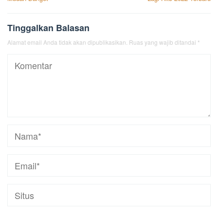
Tinggalkan Balasan
Alamat email Anda tidak akan dipublikasikan.
Ruas yang wajib ditandai
*