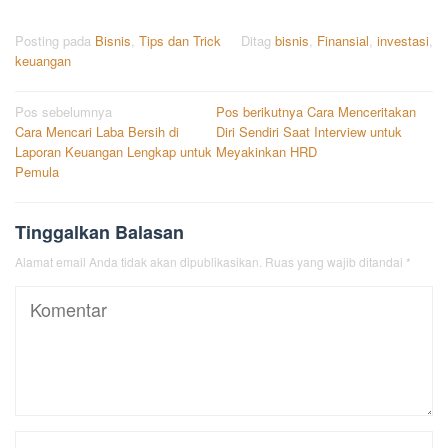
Posting pada
Bisnis
,
Tips dan Trick
Ditag
bisnis
,
Finansial
,
investasi
,
keuangan
Navigasi
Pos sebelumnya
Pos berikutnya
Cara Menceritakan
Cara Mencari Laba Bersih di
Diri Sendiri Saat Interview untuk
pos
Laporan Keuangan Lengkap untuk
Meyakinkan HRD
Pemula
Tinggalkan Balasan
Alamat email Anda tidak akan dipublikasikan.
Ruas yang wajib ditandai
*