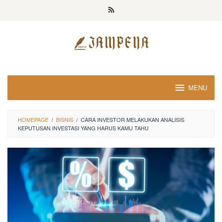
Loncat
ke
konten
MENU
HOMEPAGE
/
BISNIS
/
CARA INVESTOR MELAKUKAN ANALISIS
KEPUTUSAN INVESTASI YANG HARUS KAMU TAHU