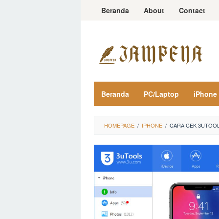
Loncat
Beranda
About
Contact
ke
konten
Beranda
PC/Laptop
iPhone
HOMEPAGE
/
IPHONE
/
CARA CEK 3UTOOL