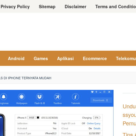
Privacy Policy
Sitemap
Disclaimer
Terms and Conditi
Android
Games
Aplikasi
Ecommerce
Telekomu
S DI IPHONE TERNYATA MUDAH
Undu
ssyou
Pemul
Tips 