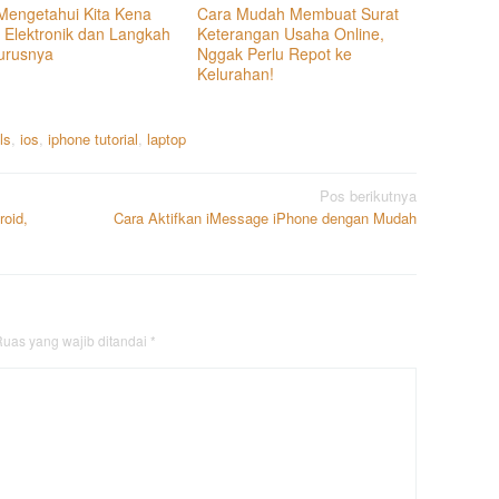
Mengetahui Kita Kena
Cara Mudah Membuat Surat
g Elektronik dan Langkah
Keterangan Usaha Online,
urusnya
Nggak Perlu Repot ke
Kelurahan!
ls
,
ios
,
iphone tutorial
,
laptop
Pos berikutnya
roid,
Cara Aktifkan iMessage iPhone dengan Mudah
uas yang wajib ditandai
*