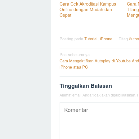
Cara Cek Akreditasi Kampus
Cara 
Online dengan Mudah dan
Tilan
Cepat
Meng
Posting pada
Tutorial
,
iPhone
Ditag
3utoo
Navigasi
Pos sebelumnya
Cara Mengaktifkan Autoplay di Youtube And
pos
iPhone atau PC
Tinggalkan Balasan
Alamat email Anda tidak akan dipublikasikan.
R