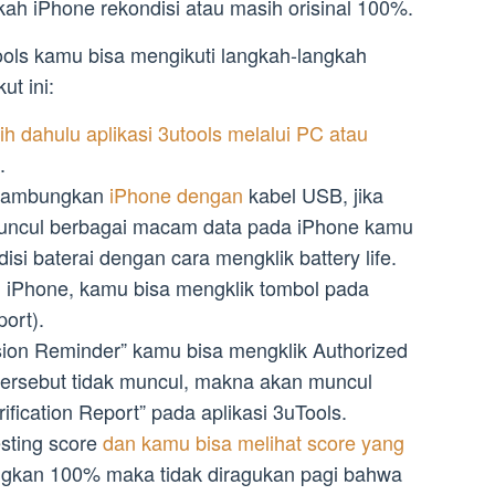
kah iPhone rekondisi atau masih orisinal 100%.
ols kamu bisa mengikuti langkah-langkah
t ini:
ih dahulu aplikasi 3utools melalui PC atau
.
nyambungkan
iPhone dengan
kabel USB, jika
uncul berbagai macam data pada iPhone kamu
si baterai dengan cara mengklik battery life.
 iPhone, kamu bisa mengklik tombol pada
ort).
ion Reminder” kamu bisa mengklik Authorized
tersebut tidak muncul, makna akan muncul
ification Report” pada aplikasi 3uTools.
esting score
dan kamu bisa melihat score yang
jungkan 100% maka tidak diragukan pagi bahwa