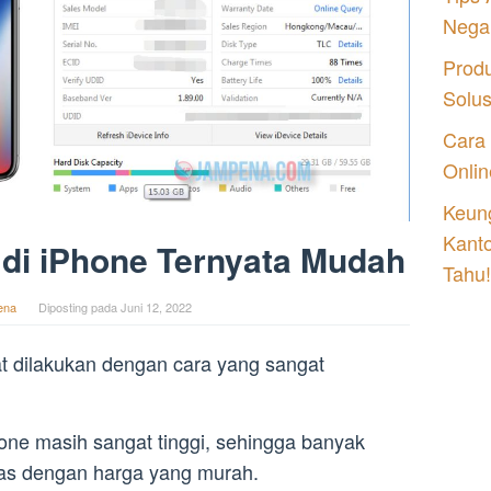
Nega
Prod
Solu
Cara
Onlin
Keung
Kant
 di iPhone Ternyata Mudah
Tahu!
ena
Diposting pada
Juni 12, 2022
at dilakukan dengan cara yang sangat
hone masih sangat tinggi, sehingga banyak
as dengan harga yang murah.