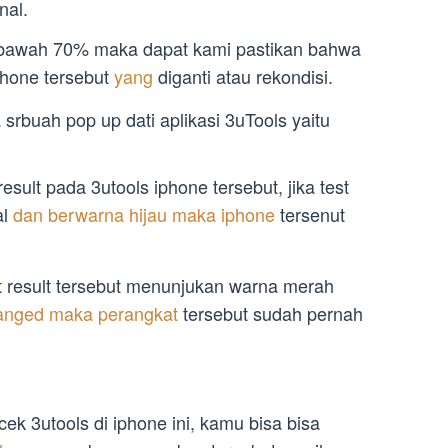
nal.
 bawah 70% maka dapat kami pastikan bahwa
hone tersebut
yang
diganti atau rekondisi.
srbuah pop up dati aplikasi 3uTools yaitu
.
sult pada 3utools iphone tersebut, jika test
al
dan berwarna hijau maka iphone
tersenut
st result tersebut menunjukan warna merah
anged maka perangkat
tersebut sudah pernah
k 3utools di iphone ini, kamu bisa bisa