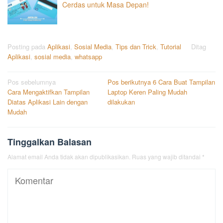
Cerdas untuk Masa Depan!
Posting pada
Aplikasi
,
Sosial Media
,
Tips dan Trick
,
Tutorial
Ditag
Aplikasi
,
sosial media
,
whatsapp
Navigasi
Pos sebelumnya
Pos berikutnya
6 Cara Buat Tampilan
Cara Mengaktifkan Tampilan
Laptop Keren Paling Mudah
pos
Diatas Aplikasi Lain dengan
dilakukan
Mudah
Tinggalkan Balasan
Alamat email Anda tidak akan dipublikasikan.
Ruas yang wajib ditandai
*