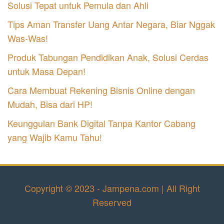
Solusi Tepat untuk Pemula dan Ahli
Tips Aman Transfer Uang Antar Negara, Biar Nggak
Was-Was!
Produk Tabungan Pendidikan Anak, Solusi Cerdas
untuk Masa Depan!
Cara Membuat Rekening Bisnis Online dengan
Mudah, Bisa dari HP!
Keunggulan Bank Digital Tanpa Kantor Cabang
yang Wajib Kamu Tahu!
Copyright © 2023 - Jampena.com | All Right
Reserved