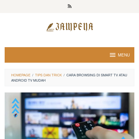
Loncat
ke
konten
MENU
HOMEPAGE
/
TIPS DAN TRICK
/
CARA BROWSING DI SMART TV ATAU
ANDROID TV MUDAH