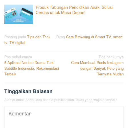
Produk Tabungan Pendidikan Anak, Solusi
Cerdas untuk Masa Depan!
Posting pada
Tips dan Trick
Ditag
Cara Browsing di Smart TV
,
smart
tv
,
TV digital
Navigasi
Pos sebelumnya
Pos berikutnya
5 Aplikasi Nonton Drama Turki
Cara Membuat Reels Instagram
pos
Subtitle Indonesia, Rekomendasi
dengan Banyak Foto yang
Terbaik
Ternyata Mudah
Tinggalkan Balasan
Alamat email Anda tidak akan dipublikasikan.
Ruas yang wajib ditandai
*