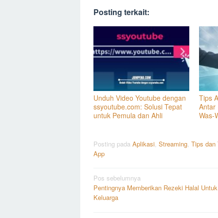
Posting terkait:
Unduh Video Youtube dengan
Tips 
ssyoutube.com: Solusi Tepat
Antar
untuk Pemula dan Ahli
Was-
Posting pada
Aplikasi
,
Streaming
,
Tips dan 
App
Navigasi
Pos sebelumnya
Pentingnya Memberikan Rezeki Halal Untuk
pos
Keluarga