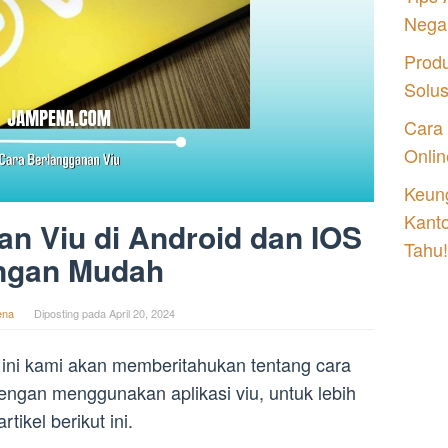
Nega
Prod
Solu
Cara
Onlin
Keung
Kant
n Viu di Android dan IOS
Tahu!
ngan Mudah
ena
Diposting pada
April 20, 2024
 ini kami akan memberitahukan tentang cara
ngan menggunakan aplikasi viu, untuk lebih
tikel berikut ini.