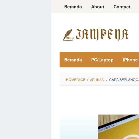
Loncat
Beranda
About
Contact
ke
konten
Beranda
PC/Laptop
iPhone
HOMEPAGE
/
APLIKASI
/
CARA BERLANGGA