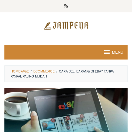
Loncat
ke
konten
MENU
HOMEPAGE
/
ECOMMERCE
/
CARA BELI BARANG DI EBAY TANPA
PAYPAL PALING MUDAH