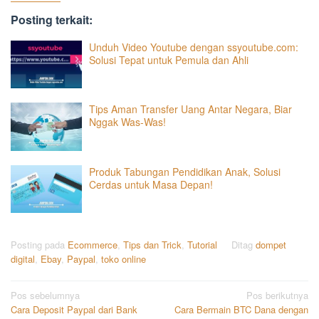
Posting terkait:
Unduh Video Youtube dengan ssyoutube.com:
Solusi Tepat untuk Pemula dan Ahli
Tips Aman Transfer Uang Antar Negara, Biar
Nggak Was-Was!
Produk Tabungan Pendidikan Anak, Solusi
Cerdas untuk Masa Depan!
Posting pada
Ecommerce
,
Tips dan Trick
,
Tutorial
Ditag
dompet
digital
,
Ebay
,
Paypal
,
toko online
Navigasi
Pos sebelumnya
Pos berikutnya
Cara Deposit Paypal dari Bank
Cara Bermain BTC Dana dengan
pos