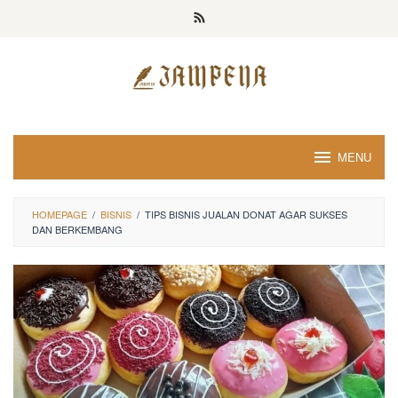
Loncat
ke
konten
MENU
HOMEPAGE
/
BISNIS
/
TIPS BISNIS JUALAN DONAT AGAR SUKSES
DAN BERKEMBANG