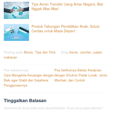
Tips Aman Transfer Uang Antar Negara, Biar
Nggak Was-Was!
Produk Tabungan Pendidikan Anak, Solusi
Cerdas untuk Masa Depan!
Posting pada
Bisnis
,
Tips dan Trick
Ditag
bisnis
,
camilan
,
jualan
,
makanan
Navigasi
Pos sebelumnya
Pos berikutnya
Bahan Kerajinan
Cara Mengelola Keuangan dengan
dengan Struktur Padat Lunak: Jenis,
pos
Baik agar Stabil dan Sejahtera
Manfaat, dan Contoh
Penggunaannya
Tinggalkan Balasan
Alamat email Anda tidak akan dipublikasikan.
Ruas yang wajib ditandai
*