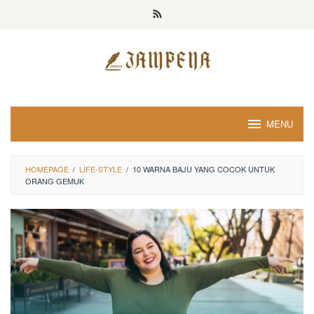
Loncat
ke
konten
MENU
HOMEPAGE
/
LIFE-STYLE
/
10 WARNA BAJU YANG COCOK UNTUK
ORANG GEMUK