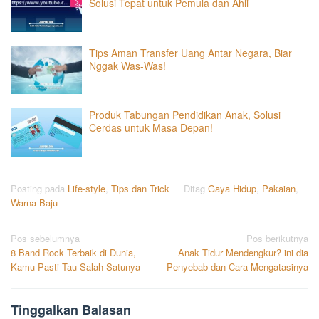
Solusi Tepat untuk Pemula dan Ahli
Tips Aman Transfer Uang Antar Negara, Biar
Nggak Was-Was!
Produk Tabungan Pendidikan Anak, Solusi
Cerdas untuk Masa Depan!
Posting pada
Life-style
,
Tips dan Trick
Ditag
Gaya Hidup
,
Pakaian
,
Warna Baju
Navigasi
Pos sebelumnya
Pos berikutnya
8 Band Rock Terbaik di Dunia,
Anak Tidur Mendengkur? ini dia
pos
Kamu Pasti Tau Salah Satunya
Penyebab dan Cara Mengatasinya
Tinggalkan Balasan