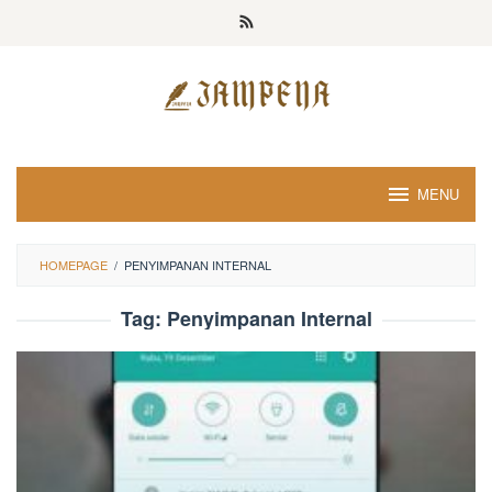
Loncat
ke
konten
MENU
HOMEPAGE
/
PENYIMPANAN INTERNAL
Tag:
Penyimpanan Internal