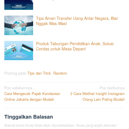
Tips Aman Transfer Uang Antar Negara, Biar
Nggak Was-Was!
Produk Tabungan Pendidikan Anak, Solusi
Cerdas untuk Masa Depan!
Posting pada
Tips dan Trick
,
Random
Navigasi
Pos sebelumnya
Pos berikutnya
Cara Mengecek Pajak Kendaraan
3 Cara Melihat Insight Instagram
pos
Online Jakarta dengan Mudah
Orang Lain Paling Mudah
Tinggalkan Balasan
Alamat email Anda tidak akan dipublikasikan.
Ruas yang wajib ditandai
*