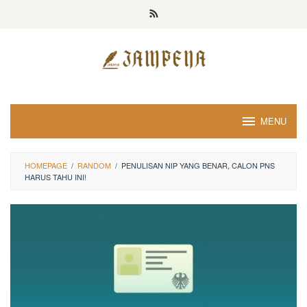
Loncat
ke
konten
MENU
HOMEPAGE
/
RANDOM
/
PENULISAN NIP YANG BENAR, CALON PNS
HARUS TAHU INI!