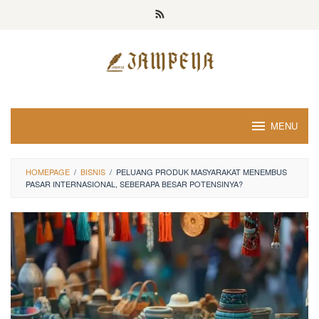
Loncat
ke
konten
MENU
HOMEPAGE
/
BISNIS
/
PELUANG PRODUK MASYARAKAT MENEMBUS
PASAR INTERNASIONAL, SEBERAPA BESAR POTENSINYA?