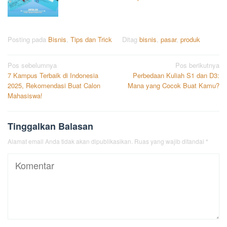
Posting pada
Bisnis
,
Tips dan Trick
Ditag
bisnis
,
pasar
,
produk
Navigasi
Pos sebelumnya
Pos berikutnya
7 Kampus Terbaik di Indonesia
Perbedaan Kuliah S1 dan D3:
pos
2025, Rekomendasi Buat Calon
Mana yang Cocok Buat Kamu?
Mahasiswa!
Tinggalkan Balasan
Alamat email Anda tidak akan dipublikasikan.
Ruas yang wajib ditandai
*