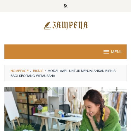
Loncat
ke
konten
MENU
HOMEPAGE
/
BISNIS
/
MODAL AWAL UNTUK MENJALANKAN BISNIS
BAGI SEORANG WIRAUSAHA