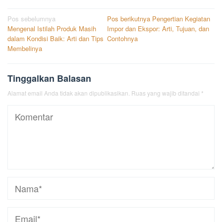
Navigasi
Pos sebelumnya
Pos berikutnya
Pengertian Kegiatan
Mengenal Istilah Produk Masih
Impor dan Ekspor: Arti, Tujuan, dan
pos
dalam Kondisi Baik: Arti dan Tips
Contohnya
Membelinya
Tinggalkan Balasan
Alamat email Anda tidak akan dipublikasikan.
Ruas yang wajib ditandai
*