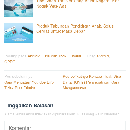
Tips Aman Transfer Uang Antar Negara, Biar
Nggak Was-Was!
Produk Tabungan Pendidikan Anak, Solusi
Cerdas untuk Masa Depan!
Posting pada
Android
,
Tips dan Trick
,
Tutorial
Ditag
android
,
OPPO
Navigasi
Pos sebelumnya
Pos berikutnya
Kenapa Tidak Bisa
Cara Mengatasi Youtube Error
Daftar IG? ini Penyebab dan Cara
pos
Tidak Bisa Dibuka
Mengatasinya
Tinggalkan Balasan
Alamat email Anda tidak akan dipublikasikan.
Ruas yang wajib ditandai
*