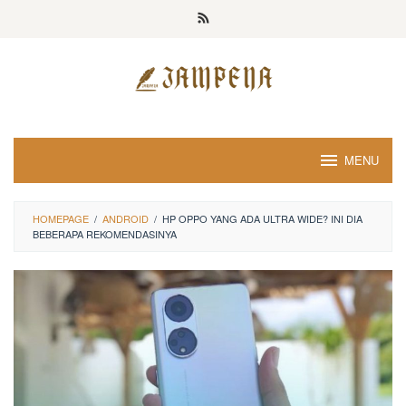
Loncat
ke
konten
MENU
HOMEPAGE
/
ANDROID
/
HP OPPO YANG ADA ULTRA WIDE? INI DIA
BEBERAPA REKOMENDASINYA