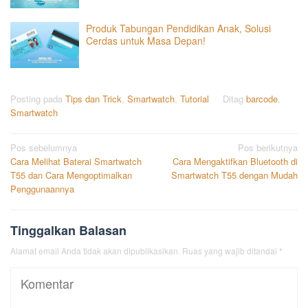
Produk Tabungan Pendidikan Anak, Solusi
Cerdas untuk Masa Depan!
Posting pada
Tips dan Trick
,
Smartwatch
,
Tutorial
Ditag
barcode
,
Smartwatch
Navigasi
Pos sebelumnya
Pos berikutnya
Cara Melihat Baterai Smartwatch
Cara Mengaktifkan Bluetooth di
pos
T55 dan Cara Mengoptimalkan
Smartwatch T55 dengan Mudah
Penggunaannya
Tinggalkan Balasan
Alamat email Anda tidak akan dipublikasikan.
Ruas yang wajib ditandai
*