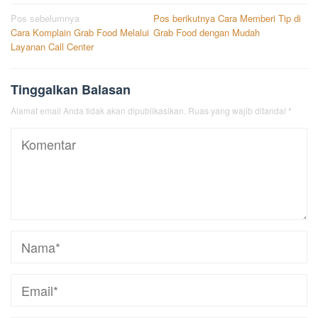
Navigasi
Pos sebelumnya
Pos berikutnya
Cara Memberi Tip di
Cara Komplain Grab Food Melalui
Grab Food dengan Mudah
pos
Layanan Call Center
Tinggalkan Balasan
Alamat email Anda tidak akan dipublikasikan.
Ruas yang wajib ditandai
*