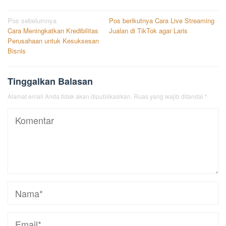
Navigasi
Pos sebelumnya
Pos berikutnya
Cara Live Streaming
Cara Meningkatkan Kredibilitas
Jualan di TikTok agar Laris
pos
Perusahaan untuk Kesuksesan
Bisnis
Tinggalkan Balasan
Alamat email Anda tidak akan dipublikasikan.
Ruas yang wajib ditandai
*