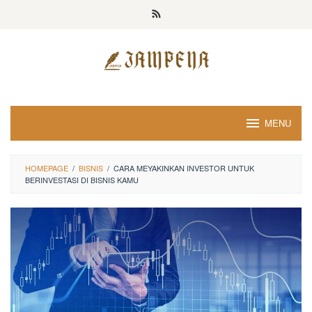
Loncat
ke
konten
MENU
HOMEPAGE
/
BISNIS
/
CARA MEYAKINKAN INVESTOR UNTUK
BERINVESTASI DI BISNIS KAMU