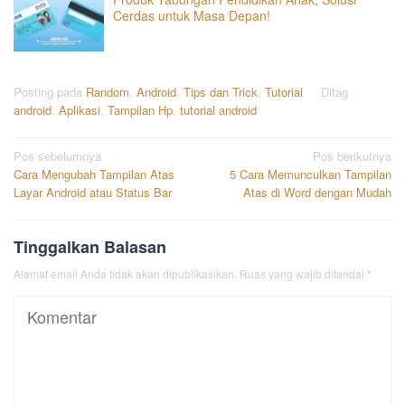
Cerdas untuk Masa Depan!
Posting pada
Random
,
Android
,
Tips dan Trick
,
Tutorial
Ditag
android
,
Aplikasi
,
Tampilan Hp
,
tutorial android
Navigasi
Pos sebelumnya
Pos berikutnya
Cara Mengubah Tampilan Atas
5 Cara Memunculkan Tampilan
pos
Layar Android atau Status Bar
Atas di Word dengan Mudah
Tinggalkan Balasan
Alamat email Anda tidak akan dipublikasikan.
Ruas yang wajib ditandai
*