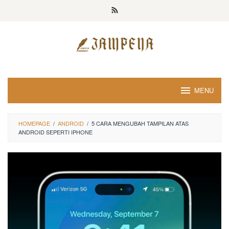
Loncat
ke
konten
MENU
HOMEPAGE
/
ANDROID
/
5 CARA MENGUBAH TAMPILAN ATAS
ANDROID SEPERTI IPHONE