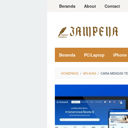
Loncat
Beranda
About
Contact
ke
konten
Beranda
PC/Laptop
iPhone
HOMEPAGE
/
APLIKASI
/
CARA MENGISI T