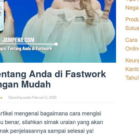
Nega
Prod
Solu
Cara
Onlin
Keung
Kant
entang Anda di Fastwork
Tahu!
ngan Mudah
na
Diposting pada
Februari 2, 2025
tikel mengenai bagaimana cara mengisi
itu benar, silahkan simak uraian yang akan
Simak penjelasannya sampai selesai ya!