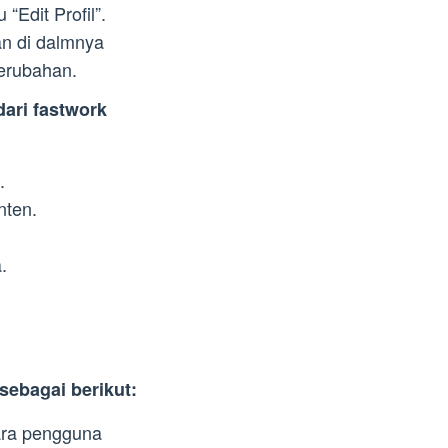
 “Edit Profil”.
an di dalmnya
erubahan.
dari fastwork
.
nten.
.
 sebagai berikut:
ara pengguna