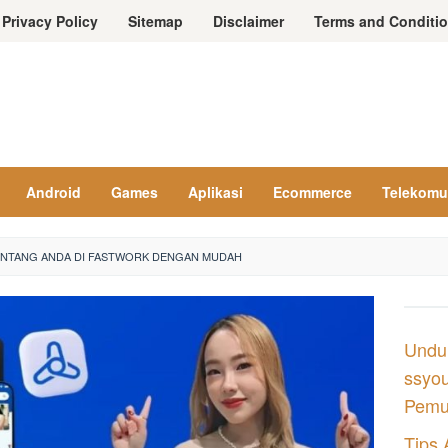
Privacy Policy
Sitemap
Disclaimer
Terms and Conditi
Android
Games
Aplikasi
Ecommerce
Telekomu
ENTANG ANDA DI FASTWORK DENGAN MUDAH
Undu
ssyou
Pemul
Tips 