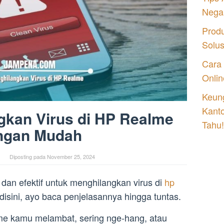
Nega
Prod
Solu
Cara
Onlin
Keung
Kant
gkan Virus di HP Realme
Tahu!
ngan Mudah
Diposting pada
November 25, 2024
an efektif untuk menghilangkan virus di
hp
disini, ayo baca penjelasannya hingga tuntas.
 kamu melambat, sering nge-hang, atau