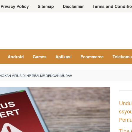
Privacy Policy
Sitemap
Disclaimer
Terms and Conditi
Android
Games
Aplikasi
Ecommerce
Telekomu
NGKAN VIRUS DI HP REALME DENGAN MUDAH
Undu
ssyou
Pemul
Tips 