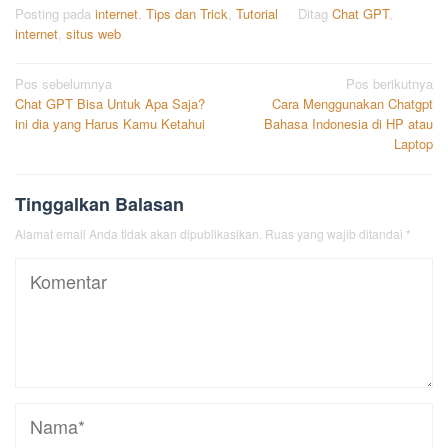
Posting pada
internet
,
Tips dan Trick
,
Tutorial
Ditag
Chat GPT
,
internet
,
situs web
Navigasi
Pos sebelumnya
Pos berikutnya
Chat GPT Bisa Untuk Apa Saja?
Cara Menggunakan Chatgpt
pos
ini dia yang Harus Kamu Ketahui
Bahasa Indonesia di HP atau
Laptop
Tinggalkan Balasan
Alamat email Anda tidak akan dipublikasikan.
Ruas yang wajib ditandai
*