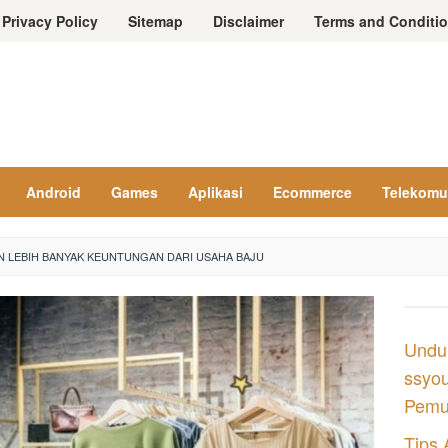
Privacy Policy
Sitemap
Disclaimer
Terms and Conditi
Android
Games
Aplikasi
Ecommerce
Telekomu
 LEBIH BANYAK KEUNTUNGAN DARI USAHA BAJU
Undu
ssyou
Pemul
Tips 