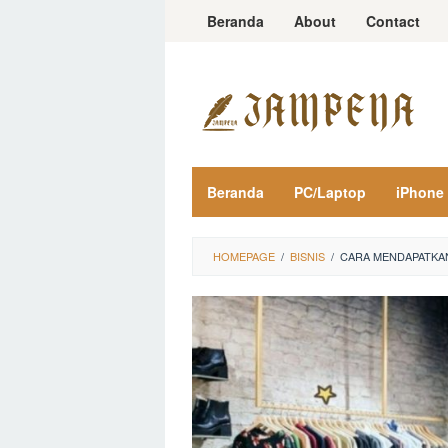
Loncat
Beranda
About
Contact
ke
konten
Beranda
PC/Laptop
iPhone
HOMEPAGE
/
BISNIS
/
CARA MENDAPATKAN