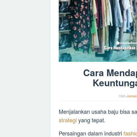
Cara Menda
Keuntunga
Oleh
Jampe
Menjalankan usaha baju bisa s
strategi
yang tepat.
Persaingan dalam industri
fash