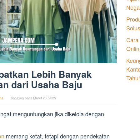
Nega
Prod
Solu
Cara
Onlin
Keung
Kant
patkan Lebih Banyak
Tahu!
n dari Usaha Baju
na
Diposting pada
Maret 26, 2025
angat menguntungkan jika dikelola dengan
ion
memang ketat, tetapi dengan pendekatan