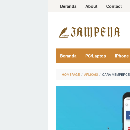
Loncat
Beranda
About
Contact
ke
konten
Beranda
PC/Laptop
iPhone
HOMEPAGE
/
APLIKASI
/
CARA MEMPERCEP