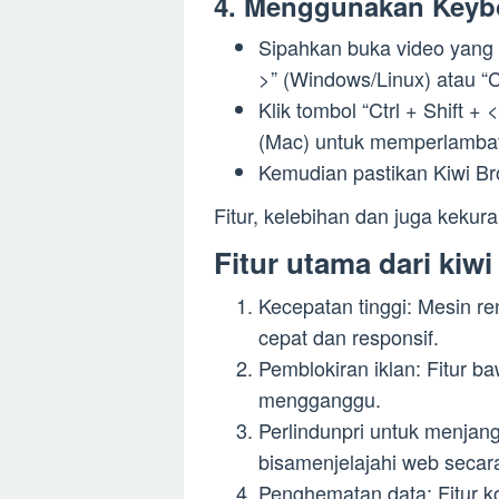
4. Menggunakan Keyb
Sipahkan buka video yang ak
>” (Windows/Linux) atau “
Klik tombol “Ctrl + Shift +
(Mac) untuk memperlambat
Kemudian pastikan Kiwi Bro
Fitur, kelebihan dan juga keku
Fitur utama dari kiw
Kecepatan tinggi: Mesin
cepat dan responsif.
Pemblokiran iklan: Fitur b
mengganggu.
Perlindunpri untuk menjanga
bisamenjelajahi web secar
Penghematan data: Fitur k