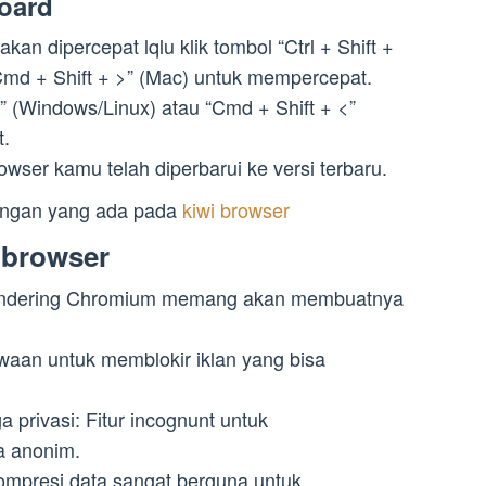
oard
an dipercepat lqlu klik tombol “Ctrl + Shift +
Cmd + Shift + >” (Mac) untuk mempercepat.
 <” (Windows/Linux) atau “Cmd + Shift + <”
.
wser kamu telah diperbarui ke versi terbaru.
rangan yang ada pada
kiwi browser
i browser
 rendering Chromium memang akan membuatnya
awaan untuk memblokir iklan yang bisa
 privasi: Fitur incognunt untuk
a anonim.
ompresi data sangat berguna untuk