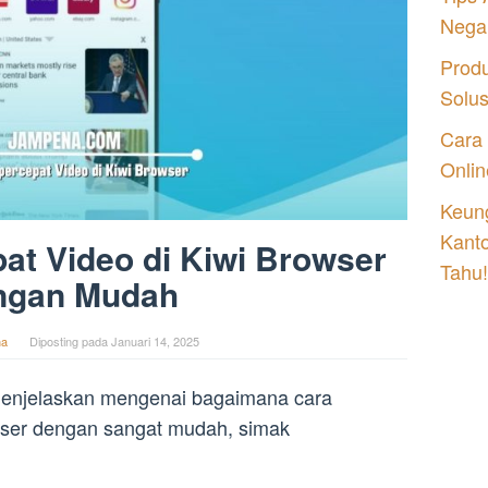
Nega
Prod
Solu
Cara
Onlin
Keung
Kant
t Video di Kiwi Browser
Tahu!
ngan Mudah
na
Diposting pada
Januari 14, 2025
n menjelaskan mengenai bagaimana cara
wser dengan sangat mudah, simak