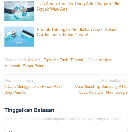
Tips Aman Transfer Uang Antar Negara, Biar
Nggak Was-Was!
Produk Tabungan Pendidikan Anak, Solusi
Cerdas untuk Masa Depan!
Posting pada
Aplikasi
,
Tips dan Trick
,
Tutorial
Ditag
Aplikasi
,
Microsoft
,
Power Point
Navigasi
Pos sebelumnya
Pos berikutnya
6 Cara Menggunakan Power Point
Cara Reset Hp Samsung A10s
pos
Bagi Pemula
Lupa Pola Dan Akun Google
Tinggalkan Balasan
Alamat email Anda tidak akan dipublikasikan.
Ruas yang wajib ditandai
*