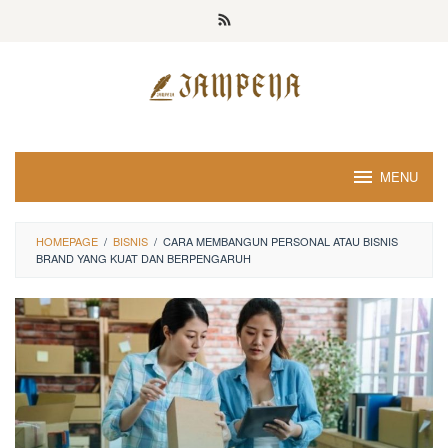
Loncat
ke
konten
MENU
HOMEPAGE
/
BISNIS
/
CARA MEMBANGUN PERSONAL ATAU BISNIS
BRAND YANG KUAT DAN BERPENGARUH