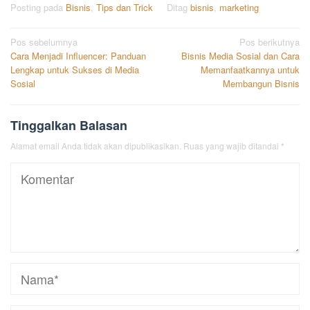
Posting pada
Bisnis
,
Tips dan Trick
Ditag
bisnis
,
marketing
Navigasi
Pos sebelumnya
Pos berikutnya
Cara Menjadi Influencer: Panduan
Bisnis Media Sosial dan Cara
pos
Lengkap untuk Sukses di Media
Memanfaatkannya untuk
Sosial
Membangun Bisnis
Tinggalkan Balasan
Alamat email Anda tidak akan dipublikasikan.
Ruas yang wajib ditandai
*