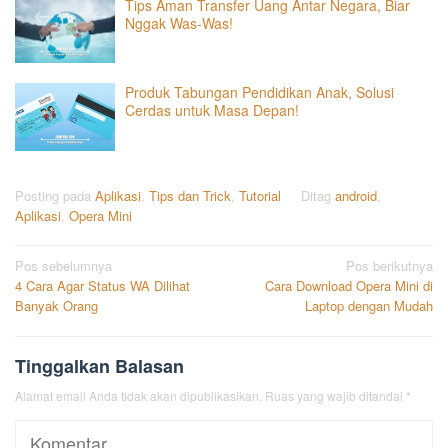
Tips Aman Transfer Uang Antar Negara, Biar
Nggak Was-Was!
Produk Tabungan Pendidikan Anak, Solusi
Cerdas untuk Masa Depan!
Posting pada
Aplikasi
,
Tips dan Trick
,
Tutorial
Ditag
android
,
Aplikasi
,
Opera Mini
Navigasi
Pos sebelumnya
Pos berikutnya
4 Cara Agar Status WA Dilihat
Cara Download Opera Mini di
pos
Banyak Orang
Laptop dengan Mudah
Tinggalkan Balasan
Alamat email Anda tidak akan dipublikasikan.
Ruas yang wajib ditandai
*