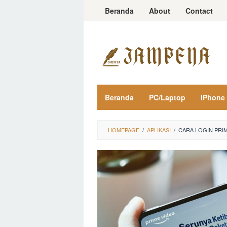
Loncat
Beranda
About
Contact
ke
konten
Beranda
PC/Laptop
iPhone
HOMEPAGE
/
APLIKASI
/
CARA LOGIN PRI