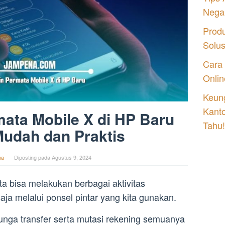
Nega
Prod
Solu
Cara
Onlin
Keung
Kant
ata Mobile X di HP Baru
Tahu!
udah dan Praktis
na
Diposting pada
Agustus 9, 2024
kita bisa melakukan berbagai aktivitas
ja melalui ponsel pintar yang kita gunakan.
bunga transfer serta mutasi rekening semuanya