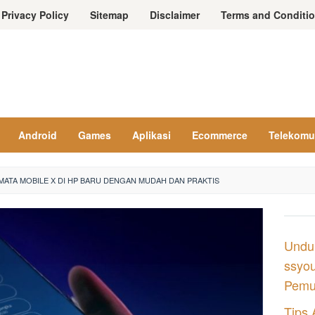
Privacy Policy
Sitemap
Disclaimer
Terms and Conditi
Android
Games
Aplikasi
Ecommerce
Telekomu
MATA MOBILE X DI HP BARU DENGAN MUDAH DAN PRAKTIS
Undu
ssyou
Pemul
Tips 