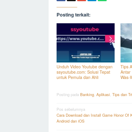
Posting terkait:
Unduh Video Youtube dengan
Tips 
ssyoutube.com: Solusi Tepat
Antar
untuk Pemula dan Ahli
Was-
Posting pada
Banking
,
Aplikasi
,
Tips dan Tr
Navigasi
Pos sebelumnya
Cara Download dan Install Game Honor Of K
pos
Android dan iOS