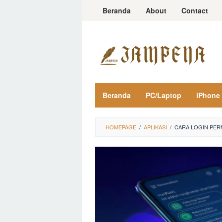
Loncat
Beranda
About
Contact
ke
konten
Beranda
PC/Laptop
iPhone
HOMEPAGE
/
APLIKASI
/
CARA LOGIN PER