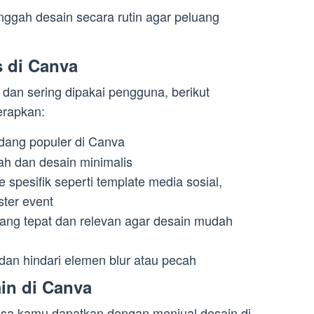
ggah desain secara rutin agar peluang
s di Canva
dan sering dipakai pengguna, berikut
erapkan:
dang populer di Canva
h dan desain minimalis
 spesifik seperti template media sosial,
ster event
yang tepat dan relevan agar desain mudah
 dan hindari elemen blur atau pecah
in di Canva
sa kamu dapatkan dengan menjual desain di