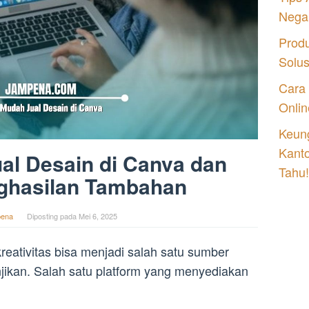
Nega
Prod
Solu
Cara
Onlin
Keung
Kant
al Desain di Canva dan
Tahu!
ghasilan Tambahan
ena
Diposting pada
Mei 6, 2025
 kreativitas bisa menjadi salah satu sumber
jikan. Salah satu platform yang menyediakan