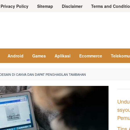
Privacy Policy
Sitemap
Disclaimer
Terms and Conditi
Android
Games
Aplikasi
Ecommerce
Telekomu
DESAIN DI CANVA DAN DAPAT PENGHASILAN TAMBAHAN
Undu
ssyou
Pemul
Tips 