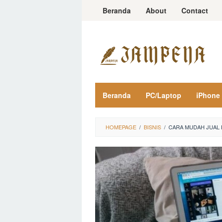
Loncat
Beranda
About
Contact
ke
konten
Beranda
PC/Laptop
iPhone
HOMEPAGE
/
BISNIS
/
CARA MUDAH JUAL 