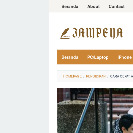
Loncat
Beranda
About
Contact
ke
konten
Beranda
PC/Laptop
iPhone
HOMEPAGE
/
PENDIDIKAN
/
CARA CEPAT 