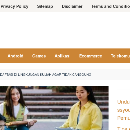
Privacy Policy
Sitemap
Disclaimer
Terms and Conditi
Android
Games
Aplikasi
Ecommerce
Telekomu
ADAPTASI DI LINGKUNGAN KULIAH AGAR TIDAK CANGGUNG
Undu
ssyou
Pemul
Tips 