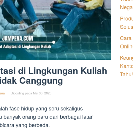
Nega
Prod
Solu
Cara
Onlin
Keung
Kant
asi di Lingkungan Kuliah
Tahu!
Tidak Canggung
ena
Diposting pada
Mei 30, 2025
lah fase hidup yang seru sekaligus
banyak orang baru dari berbagai latar
bicara yang berbeda.