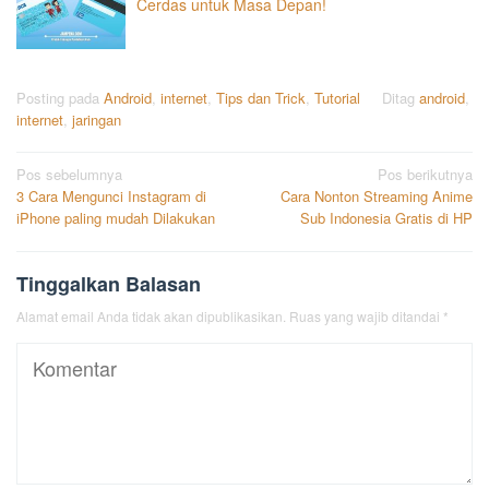
Cerdas untuk Masa Depan!
Posting pada
Android
,
internet
,
Tips dan Trick
,
Tutorial
Ditag
android
,
internet
,
jaringan
Navigasi
Pos sebelumnya
Pos berikutnya
3 Cara Mengunci Instagram di
Cara Nonton Streaming Anime
pos
iPhone paling mudah Dilakukan
Sub Indonesia Gratis di HP
Tinggalkan Balasan
Alamat email Anda tidak akan dipublikasikan.
Ruas yang wajib ditandai
*