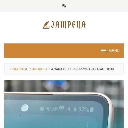
Loncat
ke
konten
MENU
HOMEPAGE
/
ANDROID
/
4 CARA CEK HP SUPPORT 5G ATAU TIDAK