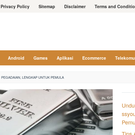
Privacy Policy
Sitemap
Disclaimer
Terms and Conditi
Android
Games
Aplikasi
Ecommerce
Telekomu
DI PEGADAIAN, LENGKAP UNTUK PEMULA
Undu
ssyou
Pemul
Tips 