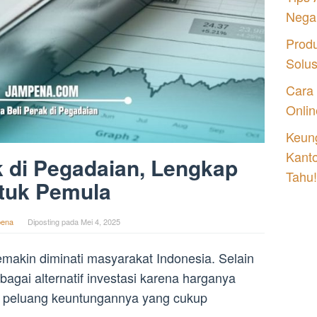
Nega
Prod
Solu
Cara
Onlin
Keung
Kant
k di Pegadaian, Lengkap
Tahu!
tuk Pemula
ena
Diposting pada
Mei 4, 2025
emakin diminati masyarakat Indonesia. Selain
ebagai alternatif investasi karena harganya
dan peluang keuntungannya yang cukup