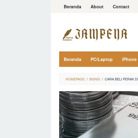
Loncat
Beranda
About
Contact
ke
konten
Beranda
PC/Laptop
iPhone
HOMEPAGE
/
BISNIS
/
CARA BELI PERAK 