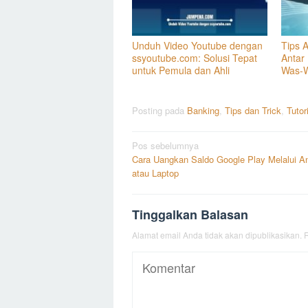
Unduh Video Youtube dengan
Tips 
ssyoutube.com: Solusi Tepat
Antar
untuk Pemula dan Ahli
Was-
Posting pada
Banking
,
Tips dan Trick
,
Tutor
Navigasi
Pos sebelumnya
Cara Uangkan Saldo Google Play Melalui An
pos
atau Laptop
Tinggalkan Balasan
Alamat email Anda tidak akan dipublikasikan.
R