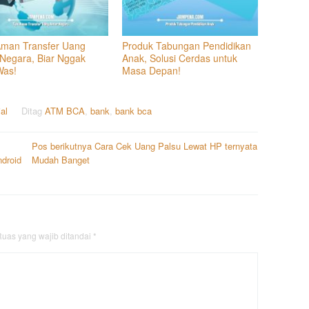
Aman Transfer Uang
Produk Tabungan Pendidikan
 Negara, Biar Nggak
Anak, Solusi Cerdas untuk
Was!
Masa Depan!
ial
Ditag
ATM BCA
,
bank
,
bank bca
Pos berikutnya
Cara Cek Uang Palsu Lewat HP ternyata
droid
Mudah Banget
uas yang wajib ditandai
*