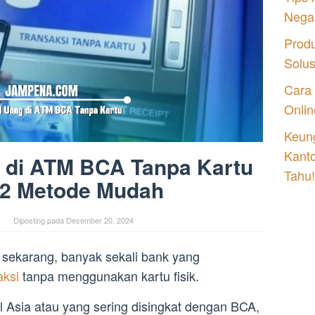
Nega
Prod
Solu
Cara
Onlin
Keung
Kant
 di ATM BCA Tanpa Kartu
Tahu!
 2 Metode Mudah
Diposting pada
Desember 20, 2024
ti sekarang, banyak sekali bank yang
aksi
tanpa menggunakan kartu fisik.
l Asia atau yang sering disingkat dengan BCA,