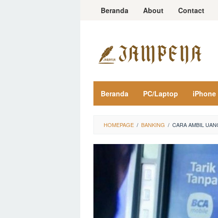
Loncat
Beranda
About
Contact
ke
konten
Beranda
PC/Laptop
iPhone
HOMEPAGE
/
BANKING
/
CARA AMBIL UAN