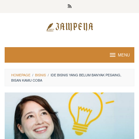
Loncat
ke
konten
MENU
HOMEPAGE
/
BISNIS
/
IDE BISNIS YANG BELUM BANYAK PESAING,
BISAN KAMU COBA