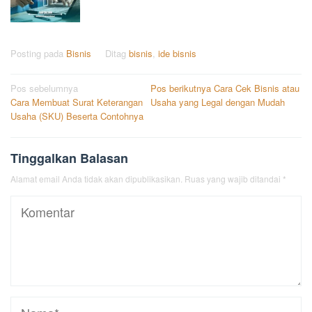
Posting pada
Bisnis
Ditag
bisnis
,
ide bisnis
Navigasi
Pos sebelumnya
Pos berikutnya
Cara Cek Bisnis atau
Cara Membuat Surat Keterangan
Usaha yang Legal dengan Mudah
pos
Usaha (SKU) Beserta Contohnya
Tinggalkan Balasan
Alamat email Anda tidak akan dipublikasikan.
Ruas yang wajib ditandai
*