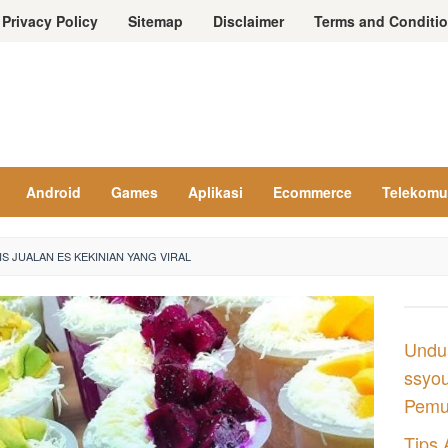
Privacy Policy
Sitemap
Disclaimer
Terms and Conditi
Android
Games
Aplikasi
Ecommerce
Telekomu
S JUALAN ES KEKINIAN YANG VIRAL
Undu
ssyou
Pemul
Tips 