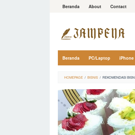
Loncat
Beranda
About
Contact
ke
konten
Beranda
PC/Laptop
iPhone
HOMEPAGE
/
BISNIS
/
REKOMENDASI BISNI