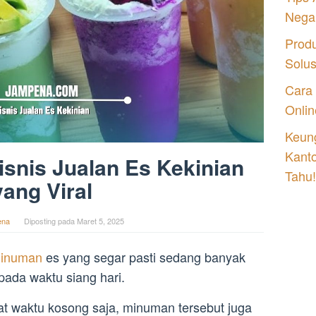
Nega
Prod
Solu
Cara
Onlin
Keung
Kant
snis Jualan Es Kekinian
Tahu!
yang Viral
ena
Diposting pada
Maret 5, 2025
inuman
es yang segar pasti sedang banyak
 pada waktu siang hari.
t waktu kosong saja, minuman tersebut juga