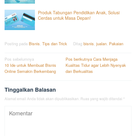
Produk Tabungan Pendidikan Anak, Solusi
Cerdas untuk Masa Depan!
Posting pada
Bisnis
,
Tips dan Trick
Ditag
bisnis
,
jualan
,
Pakaian
Navigasi
Pos sebelumnya
Pos berikutnya
Cara Menjaga
10 Ide untuk Membuat Bisnis
Kualitas Tidur agar Lebih Nyenyak
pos
Online Semakin Berkembang
dan Berkualitas
Tinggalkan Balasan
Alamat email Anda tidak akan dipublikasikan.
Ruas yang wajib ditandai
*