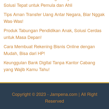
Solusi Tepat untuk Pemula dan Ahli
Tips Aman Transfer Uang Antar Negara, Biar Nggak
Was-Was!
Produk Tabungan Pendidikan Anak, Solusi Cerdas
untuk Masa Depan!
Cara Membuat Rekening Bisnis Online dengan
Mudah, Bisa dari HP!
Keunggulan Bank Digital Tanpa Kantor Cabang
yang Wajib Kamu Tahu!
Copyright © 2023 - Jampena.com | All Right
Reserved