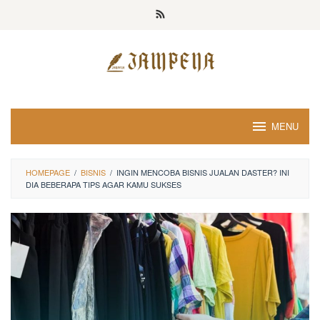
Loncat
ke
konten
MENU
HOMEPAGE
/
BISNIS
/
INGIN MENCOBA BISNIS JUALAN DASTER? INI
DIA BEBERAPA TIPS AGAR KAMU SUKSES