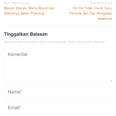
Navigasi
Pos sebelumnya
Pos berikutnya
Macam Macam Warna Merah dan
Ciri Ciri Tidak Cocok Susu
pos
Maknanya dalam Psikologi
Formula dan Tips Mengatasi
gejalanya
Tinggalkan Balasan
Alamat email Anda tidak akan dipublikasikan.
Ruas yang wajib ditandai
*