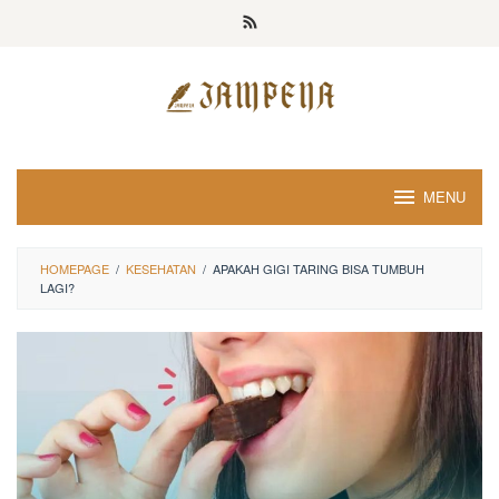
Loncat
ke
konten
MENU
HOMEPAGE
/
KESEHATAN
/
APAKAH GIGI TARING BISA TUMBUH
LAGI?