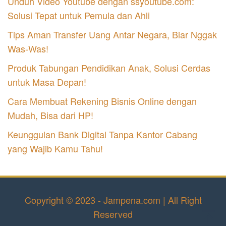
Unduh Video Youtube dengan ssyoutube.com:
Solusi Tepat untuk Pemula dan Ahli
Tips Aman Transfer Uang Antar Negara, Biar Nggak
Was-Was!
Produk Tabungan Pendidikan Anak, Solusi Cerdas
untuk Masa Depan!
Cara Membuat Rekening Bisnis Online dengan
Mudah, Bisa dari HP!
Keunggulan Bank Digital Tanpa Kantor Cabang
yang Wajib Kamu Tahu!
Copyright © 2023 - Jampena.com | All Right
Reserved