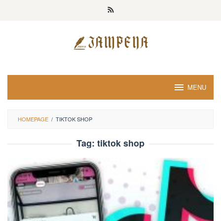
Loncat
ke
konten
MENU
HOMEPAGE
/
TIKTOK SHOP
Tag:
tiktok shop