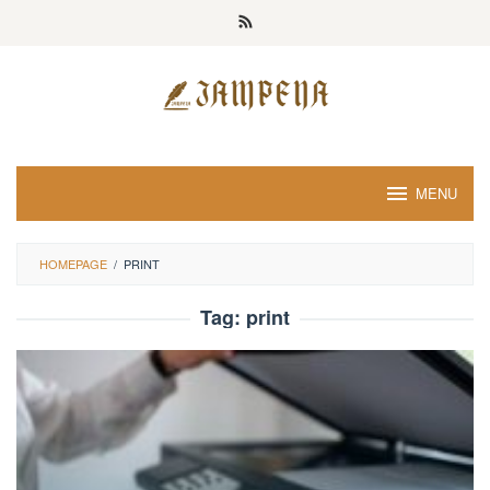
Loncat
ke
konten
MENU
HOMEPAGE
/
PRINT
Tag:
print