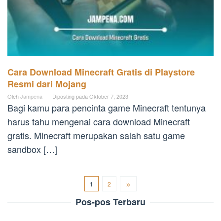
Cara Download Minecraft Gratis di Playstore
Resmi dari Mojang
Oleh
Jampena
Diposting pada
Oktober 7, 2023
Bagi kamu para pencinta game Minecraft tentunya
harus tahu mengenai cara download Minecraft
gratis. Minecraft merupakan salah satu game
sandbox […]
1
2
Pos-pos Terbaru