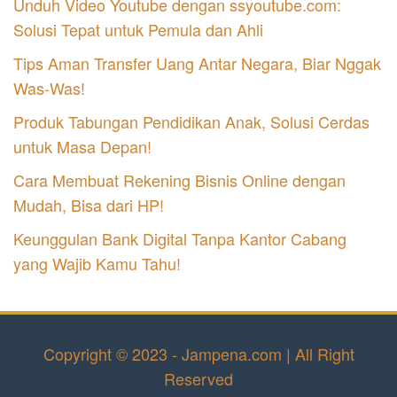
Unduh Video Youtube dengan ssyoutube.com:
Solusi Tepat untuk Pemula dan Ahli
Tips Aman Transfer Uang Antar Negara, Biar Nggak
Was-Was!
Produk Tabungan Pendidikan Anak, Solusi Cerdas
untuk Masa Depan!
Cara Membuat Rekening Bisnis Online dengan
Mudah, Bisa dari HP!
Keunggulan Bank Digital Tanpa Kantor Cabang
yang Wajib Kamu Tahu!
Copyright © 2023 - Jampena.com | All Right
Reserved