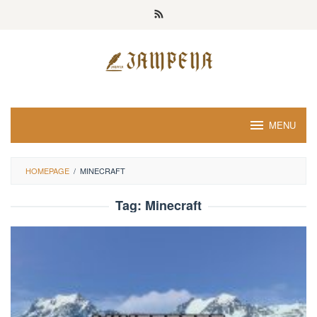
Loncat
ke
konten
MENU
HOMEPAGE
/
MINECRAFT
Tag:
Minecraft