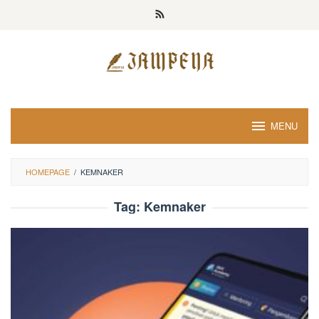
Loncat
ke
konten
MENU
HOMEPAGE
/
KEMNAKER
Tag:
Kemnaker