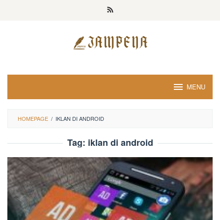
Loncat
ke
konten
MENU
HOMEPAGE
/
IKLAN DI ANDROID
Tag:
iklan di android